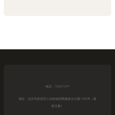
电话：1869724**
地址：北京市延庆区八达岭镇招商服务办公楼1006号（集
群注册）