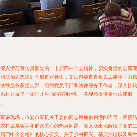
为深入学习宣传贯彻党的二十届四中全会精神，切实将党的创新
论和法治思想送到基层群众身边，文山市委市直机关工委携手力
达法律服务所党支部，组织党员干部和法律服务工作者，深入挂
联系村开展了一场别开生面的宣讲活动，并现场提供专业法律服
务。
在宣讲现场，市委市直机关工委的同志用通俗易懂的语言，紧密
合农村发展实际和群众关心的热点问题，深入浅出地解读了党的
十届四中全会精神的核心要义、关于乡村振兴、基层治理以及民