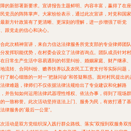
保障的新部署新要求。宣讲报告主题鲜明、内容丰富，赢得了在
村民党员的阵阵掌声。大家纷纷表示，通过此次宣讲，对党和国
的最新方针政策有了更清晰、更深刻的理解，进一步增强了听党
话、跟党走的信心和决心。
结合此次精神宣讲，来自力信达法律服务所党支部的专业律师团
充分发挥职能优势，在村委会设立了法律咨询点。团队成员针对
民在日常生产生活中容易遇到的邻里纠纷、婚姻家庭、财产继承
土地流转、合同纠纷、赡养扶养以及农民工工资支付等实际问题
进行了耐心细致的一对一“把脉问诊”和答疑释惑。面对村民提出的
体法律难题，律师们不仅依据法律法规给出了专业建议和化解路
径，并告知如何运用法律武器理性维权、依法办事，得到了现场
众的一致称誉。此次活动坚持送法上门、服务为民，有效打通了
法律服务的“最后一公里”。
此次活动是双方党组织深入践行群众路线、落实“双报到双服务双