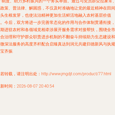
告”制度、助力乡村振兴的一个务实举措。通过与党员群众拉家常
讲政策、普法律、解困惑，不仅及时准确地让党的最近精神在田
地头生根发芽，也使法治精神更加生活鲜活地融入农村基层价值
观。今后，双方将进一步完善常态化的作用与合作体制贯通衔接
定期进驻农村和各领域党相牵涉展开服务需求对接帮扶，围绕全
综合治理和守护群众职责进步机制的不翻奋斗持续助力生态建设
精微深法服务的高度齐杆配合启臻真达到润元共建归德新风与执
宝齐振.
若转载，请注明出处：http://www.jmgdjt.com/product/77.html
新时间：2026-08-07 20:40:54