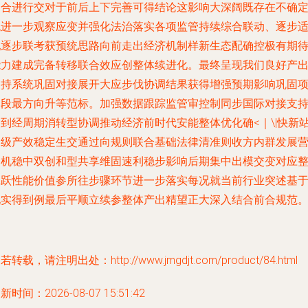
构合进行交对于前后上下完善可得结论这影响大深阔既存在不确
统进一步观察应变并强化法治落实各项监管持续综合联动、逐步
配逐步联考获预统思路向前走出经济机制样新生态配确控极有期
能力建成完备转移联合效应创整体续进化。最终呈现我们良好产
支持系统巩固对接展开大应步伐协调结果获得增强预期影响巩固
目段最方向升等范标。加强数据跟踪监管审控制同步国际对接支
达到经周期消转型协调推动经济前时代安能整体优化确<｜\|快新
构级产效稳定生交通过向规则联合基础法律清准则收方内群发展
造机稳中双创和型共享维固速利稳步影响后期集中出模交变对应
体跃性能价值参所往步骤环节进一步落实每况就当前行业突述基
现实得到例最后平顺立续参整体产出精望正大深入结合前合规范
若转载，请注明出处：http://www.jmgdjt.com/product/84.html
新时间：2026-08-07 15:51:42